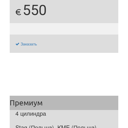
550
€
Заказать
4 цилиндра
Stag (Польша), KME (Польша)