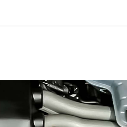
сех видов, Подол, правый берег
Boost, EarthDream
новка ГБО на FSI, TSI