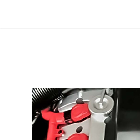
Установка ГБО на двигатели в
Установка ГБО на TSI, FSI, TFSI, GDI, SkyActiv, Eco
Главная
Про ГБО
Интересно о ГБО
Уста