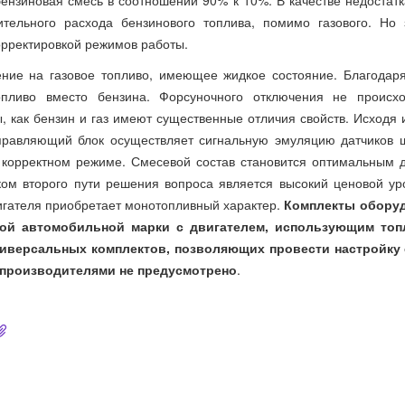
бензиновая смесь в соотношении 90% к 10%. В качестве недостатк
тельного расхода бензинового топлива, помимо газового. Но 
орректировкой режимов работы.
ние на газовое топливо, имеющее жидкое состояние. Благодар
пливо вместо бензина. Форсуночного отключения не происхо
 как бензин и газ имеют существенные отличия свойств. Исходя и
правляющий блок осуществляет сигнальную эмуляцию датчиков 
в корректном режиме. Смесевой состав становится оптимальным 
ом второго пути решения вопроса является высокий ценовой ур
вигателя приобретает монотопливный характер.
Комплекты обору
ной автомобильной марки с двигателем, использующим то
Универсальных комплектов, позволяющих провести настройку
-производителями не предусмотрено
.