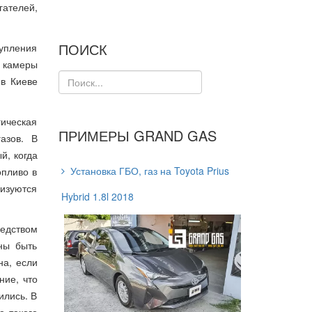
ателей,
ПОИСК
тупления
и камеры
в Киеве
ическая
ПРИМЕРЫ GRAND GAS
азов. В
й, когда
Установка ГБО, газ на Toyota Prius
опливо в
изуются
Hybrid 1.8l 2018
редством
ны быть
на, если
ние, что
ились. В