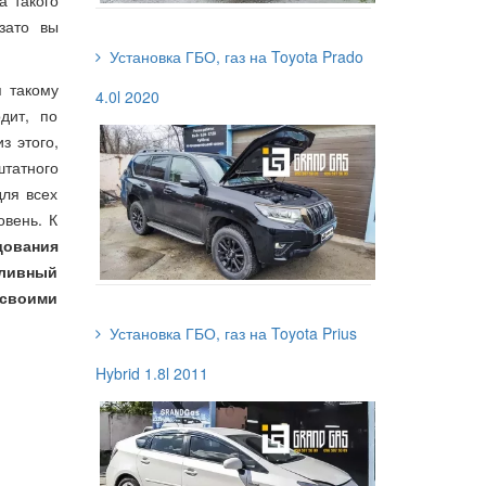
а такого
зато вы
Установка ГБО, газ на Toyota Prado
я такому
4.0l 2020
дит, по
з этого,
штатного
для всех
овень. К
дования
пливный
 своими
Установка ГБО, газ на Toyota Prius
Hybrid 1.8l 2011