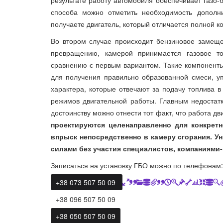
результате работу автомобиля обеспечивает газо-
способа можно отметить необходимость дополни
получаете двигатель, который отличается полной к
Во втором случае происходит бензиновое замеще
превращению, камерой принимается газовое то
сравнению с первым вариантом. Такие компоненты,
для получения правильно образованной смеси, у
характера, которые отвечают за подачу топлива 
режимов двигательной работы. Главным недостатк
достоинству можно отнести тот факт, что работа д
проектируются целенаправленно для конкрет
впрыск непосредственно в камеру сгорания. 
силами без участия специалистов, компаниями
Записаться на установку ГБО можно по телефонам:
+38 073 507 50 09
+38 096 507 50 09
+38 050 507 50 09