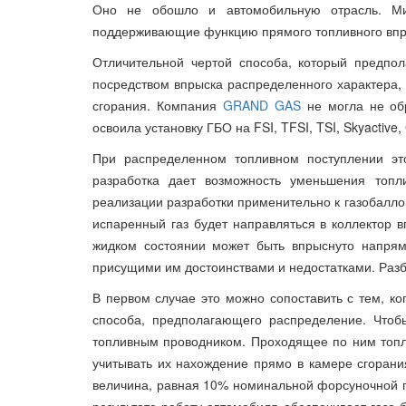
Оно не обошло и автомобильную отрасль. Мир
поддерживающие функцию прямого топливного вп
Отличительной чертой способа, который предпол
посредством впрыска распределенного характера,
сгорания. Компания
GRAND GAS
не могла не обр
освоила установку ГБО на FSI, TFSI, TSI, Skyactive,
При распределенном топливном поступлении это
разработка дает возможность уменьшения топли
реализации разработки применительно к газобалло
испаренный газ будет направляться в коллектор вп
жидком состоянии может быть впрыснуто напрям
присущими им достоинствами и недостатками. Разб
В первом случае это можно сопоставить с тем, ко
способа, предполагающего распределение. Что
топливным проводником. Проходящее по ним топл
учитывать их нахождение прямо в камере сгоран
величина, равная 10% номинальной форсуночной п