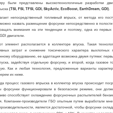
у были представлены высокотехнологичные разработки двиг
рыска
(TSI, FSI, TFSI, GDI, SkyActiv, EcoBoost, EarthDream, GDI)
.
агает непосредственный топливный впрыск, от метода его пос
 можно назвать размещение форсунки непосредственно в полост
ащать внимания на эти тенденции и поэтому, одна из первых 
 GDI двигатели.
т элемент располагается в коллекторе впуска. Такая технолог
вных затрат и снижение токсического характера выхлопных г
нному оборудованию, ее адаптация возможна двумя путями: первы
уска, задействуя отдельную форсунку, и второй, когда газовое т
ую. Как и любая технология, предложенные варианты характер
ерем их ниже.
гда процесс газового впрыска в коллектор впуска происходит пос
бы форсунки функционировали в безопасном режиме, они долж
иво способствует охлаждению форсуночных распылителей бензи
ия. Компании-производители ГБО опытным путем выработали мне
роизводительности, является достаточной, чтобы форсунки охлад