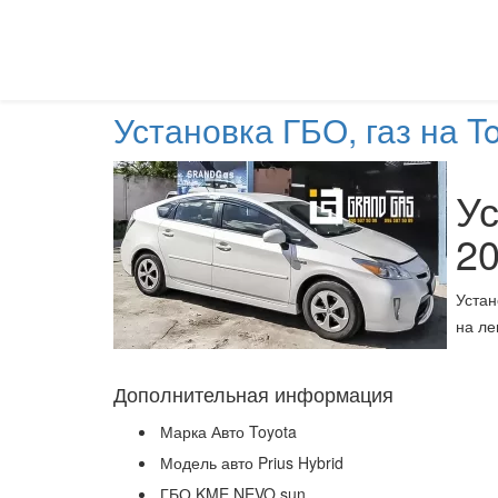
Установка ГБО, газ на To
Ус
2
Устан
на ле
Дополнительная информация
Марка Авто
Toyota
Модель авто
Prius Hybrid
ГБО
KME NEVO sun