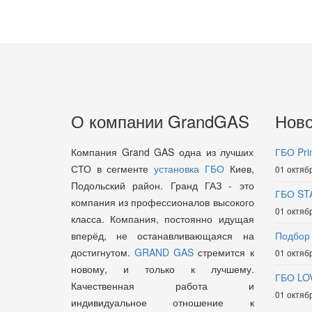
О компании GrandGAS
Ново
Компания Grand GAS одна из лучших
ГБО Pri
СТО в сегменте
установка ГБО
Киев,
01 октяб
Подольский район. Гранд ГАЗ - это
ГБО ST
компания из профессионалов высокого
01 октяб
класса. Компания, постоянно идущая
вперёд, не останавливающаяся на
Подбор
достигнутом.
GRAND GAS
стремится к
01 октяб
новому, и только к лучшему.
ГБО LO
Качественная работа и
01 октяб
индивидуальное отношение к