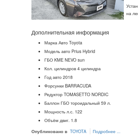
Устан
на ле
Дополнительная информация
Марка Авто
Toyota
Модель авто
Prius Hybrid
ГБО
KME NEVO sun
Кол. цилиндров
4 цилиндра
Год авто
2018
Форсунки
BARRACUDA
Редуктор
TOMASETTO NORDIC
Баллон ГБО
тороидальный 59 л.
Мощность л.с.
122
Объём двиг.
1.8
Опубликовано в
TOYOTA
Подробнее ...