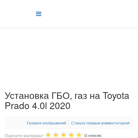
ГБО на Toyota
Установка ГБО на авто TOYOTA Киев, правый берег, Подол
Главная
Установка ГБО
ГБО на Toyota
Установка ГБО, газ на Toyota
Prado 4.0l 2020
Галерея изображений
Станьте первым комментатором!
Оцените материал
(2 голосов)