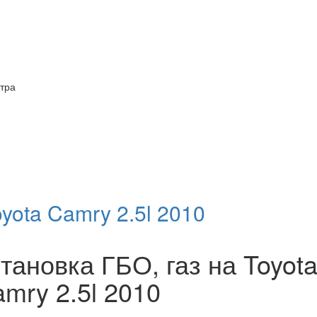
итра
oyota Camry 2.5l 2010
тановка ГБО, газ на Toyot
mry 2.5l 2010