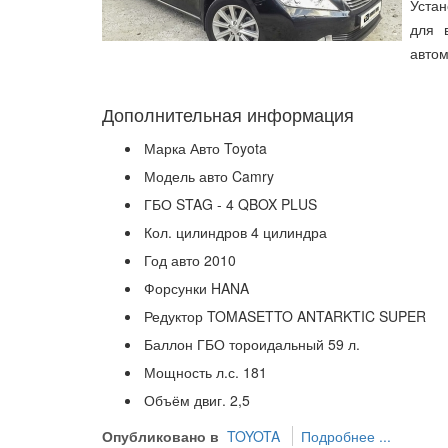
Устан
для 
автом
Дополнительная информация
Марка Авто
Toyota
Модель авто
Camry
ГБО
STAG - 4 QBOX PLUS
Кол. цилиндров
4 цилиндра
Год авто
2010
Форсунки
HANA
Редуктор
TOMASETTO ANTARKTIC SUPER
Баллон ГБО
тороидальный 59 л.
Мощность л.с.
181
Объём двиг.
2,5
Опубликовано в
TOYOTA
Подробнее ...