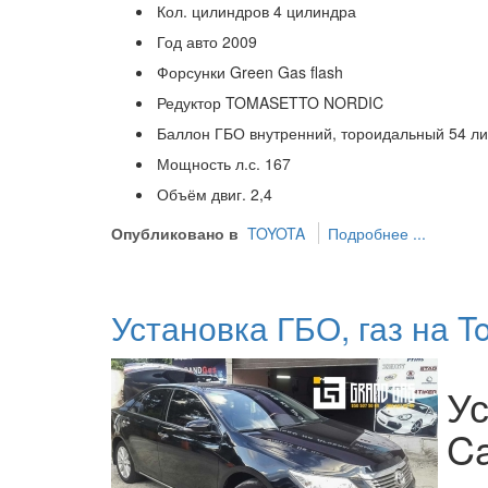
Кол. цилиндров
4 цилиндра
Год авто
2009
Форсунки
Green Gas flash
Редуктор
TOMASETTO NORDIC
Баллон ГБО
внутренний, тороидальный 54 л
Мощность л.с.
167
Объём двиг.
2,4
Опубликовано в
TOYOTA
Подробнее ...
Установка ГБО, газ на T
Ус
Ca