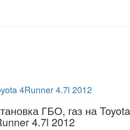
, Подол
оказать содержимое по тегу: TOYOTA
yota 4Runner 4.7l 2012
тановка ГБО, газ на Toyot
unner 4.7l 2012