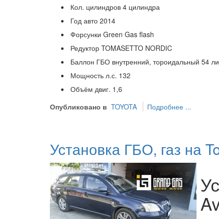
Кол. цилиндров
4 цилиндра
Год авто
2014
Форсунки
Green Gas flash
Редуктор
TOMASETTO NORDIC
Баллон ГБО
внутренний, тороидальный 54 л
Мощность л.с.
132
Объём двиг.
1,6
Опубликовано в
TOYOTA
Подробнее ...
Установка ГБО, газ на T
Ус
Av