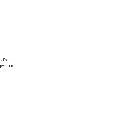
a
. Газ на
грузовых
е.