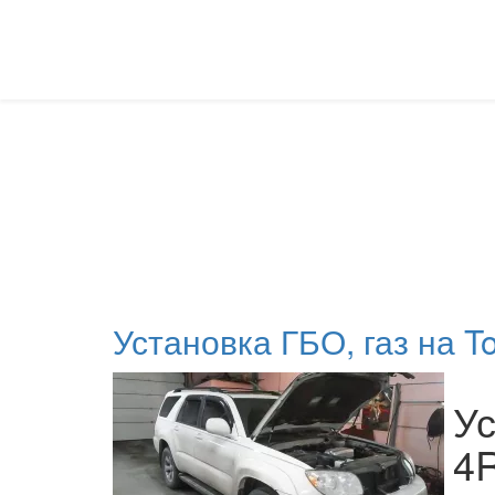
ГБО на Toyota
Установка ГБО на авто TOYOTA Киев, правый берег
Главная
Установка ГБО
ГБО на Toyota
П
Установка ГБО, газ на To
Ус
4R