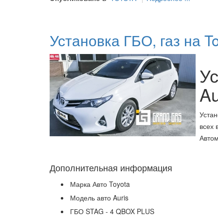
Установка ГБО, газ на To
Ус
Au
Устан
всех 
Автом
Дополнительная информация
Марка Авто
Toyota
Модель авто
Auris
ГБО
STAG - 4 QBOX PLUS