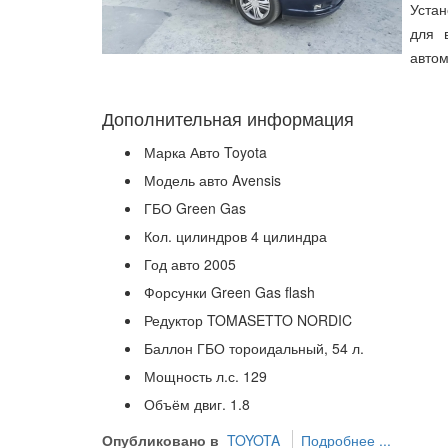
Устан
для 
автом
Дополнительная информация
Марка Авто
Toyota
Модель авто
Avensis
ГБО
Green Gas
Кол. цилиндров
4 цилиндра
Год авто
2005
Форсунки
Green Gas flash
Редуктор
TOMASETTO NORDIC
Баллон ГБО
тороидальный, 54 л.
Мощность л.с.
129
Объём двиг.
1.8
Опубликовано в
TOYOTA
Подробнее ...