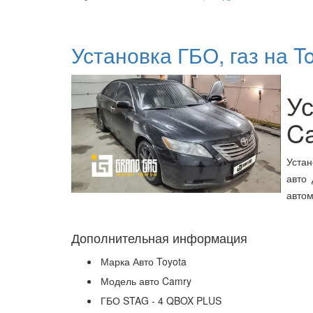
Установка ГБО, газ на T
Ус
Ca
Устан
авто 
автом
Дополнительная информация
Марка Авто
Toyota
Модель авто
Camry
ГБО
STAG - 4 QBOX PLUS