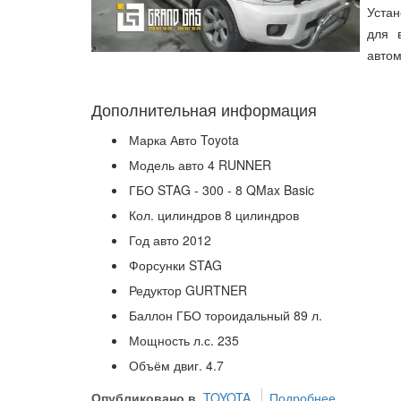
Устан
для 
автом
Дополнительная информация
Марка Авто
Toyota
Модель авто
4 RUNNER
ГБО
STAG - 300 - 8 QMax Basic
Кол. цилиндров
8 цилиндров
Год авто
2012
Форсунки
STAG
Редуктор
GURTNER
Баллон ГБО
тороидальный 89 л.
Мощность л.с.
235
Объём двиг.
4.7
Опубликовано в
TOYOTA
Подробнее ...