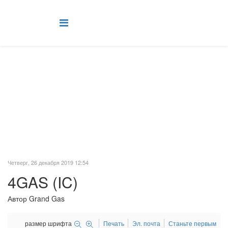
Программы ГБО 4GAS (IC)
Скачать программы ГБО
Главная
Установка ГБО
Программы ГБО
Программы ГБО 4GAS (IC)
Четверг, 26 декабря 2019 12:54
4GAS (IC)
Автор Grand Gas
размер шрифта
Печать
Эл. почта
Станьте первым